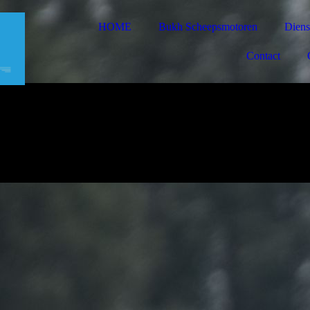
HOME
Bukh Scheepsmotoren
Diens
Contact